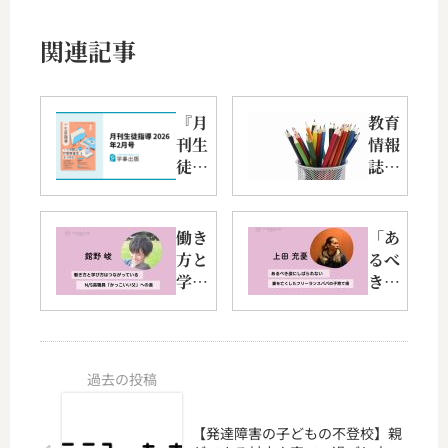
関連記事
『月
教育
刊生
情報
徒指
誌
導
「ド
2026
リー
年2
ム・
働き
「あ
月
ナ
方と
るべ
号』
ビ」
学び
き姿
（学
さま
方は
にし
事出
2025
つな
ばら
版）
年10
がっ
れな
巻頭
月号
てい
い」
イン
る
妻を
タビ
―N/S
亡く
ュー
【発達障害の子どもの不登校】親
高職
した