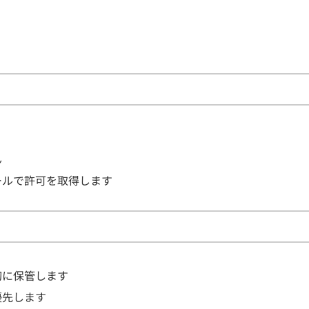
ん
ールで許可を取得します
切に保管します
優先します