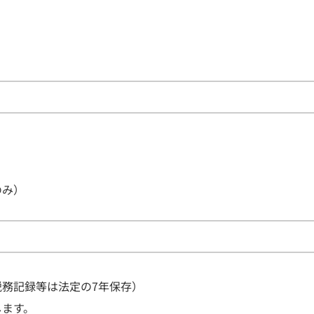
のみ）
務記録等は法定の7年保存）
します。