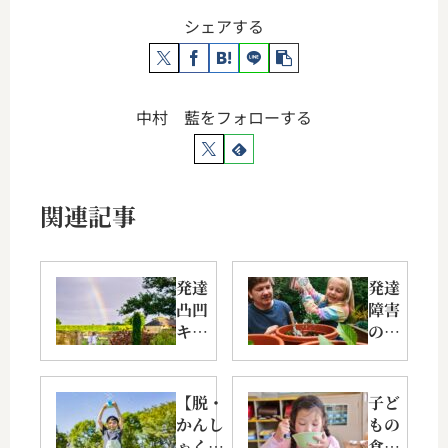
シェアする
中村 藍をフォローする
関連記事
発達
発達
凸凹
障害
キッ
の
ズ、
子、
支援
言い
級へ
訳が
【脱・
子ど
移る
多い
かんし
もの
前に
時は
ゃく、
食事