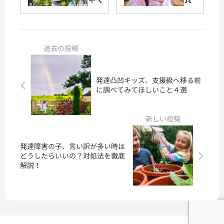
調べ
どう
暴力】
マナ
てみ
した
発達障
ーを
てほ
らい
害児の
改
しい
い
心を安
善！
こと
の？
定させ
給食
４選
対処
る「か
が
法を
かわり
「楽
発達凸凹キッズ、支援級へ移る前
徹底
力」と
し
に調べてみてほしいこと４選
解
は？
く・
説！
きれ
い
に」
食べ
発達障害の子、言い訳が多い時は
られ
どうしたらいいの？対処法を徹底
る方
解説！
法