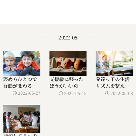
2022-05
褒め方ひとつで
支援級に移った
発達っ子の生活
行動が変わる！
ほうがいいの？
リズムを整えよ
発達っ子の褒め
転籍・入級を検
う！メリットと
2022-05-27
2022-05-15
2022-05-08
方のコツ①
討するべき３つ
コツを徹底解説
のサイン
登校しぶりへの